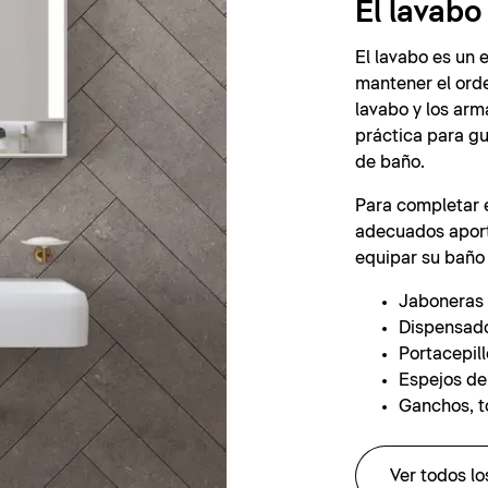
El lavabo
El lavabo es un 
mantener el orde
lavabo y los arm
práctica para g
de baño.
Para completar e
adecuados aport
equipar su baño
Jaboneras 
Dispensado
Portacepill
Espejos d
Ganchos, to
Ver todos lo