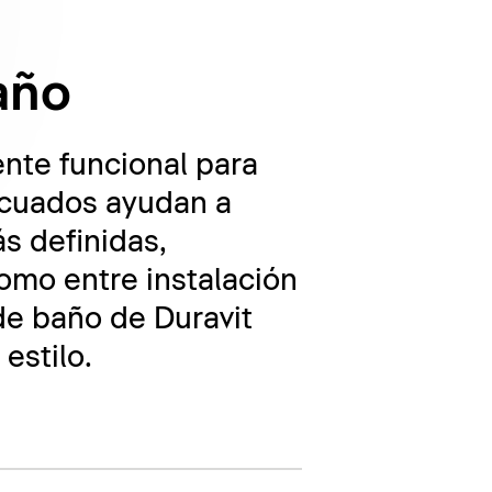
baño
nte funcional para
decuados ayudan a
s definidas,
omo entre instalación
de baño de Duravit
estilo.