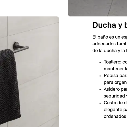
Ducha y 
El baño es un es
adecuados tambi
de la ducha y la
Toallero: c
mantener l
Repisa para
para organi
Asidero pa
seguridad y
Cesta de d
elegante p
ordenados 