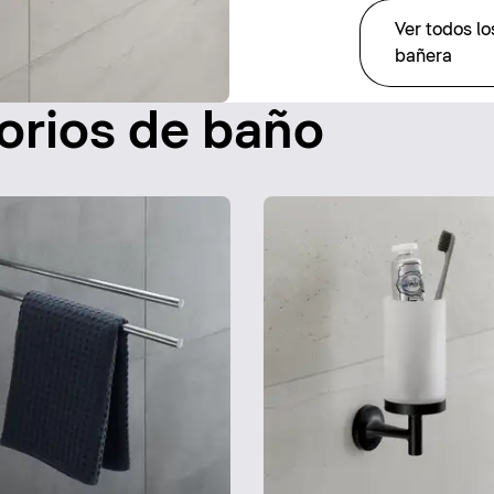
Ver todos l
bañera
orios de baño