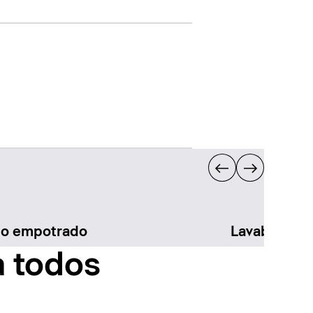
bo empotrado
Lavabo sem
a todos