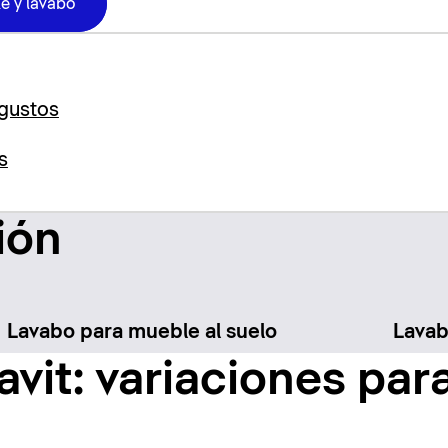
e y lavabo
 gustos
s
ión
Lavabo para mueble al suelo
Lava
vit: variaciones par