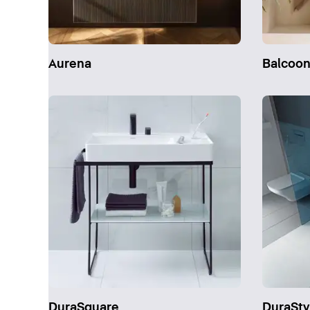
Aurena
Balcoo
DuraSquare
DuraSty