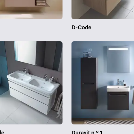
n
D-Code
le
Duravit n.º 1