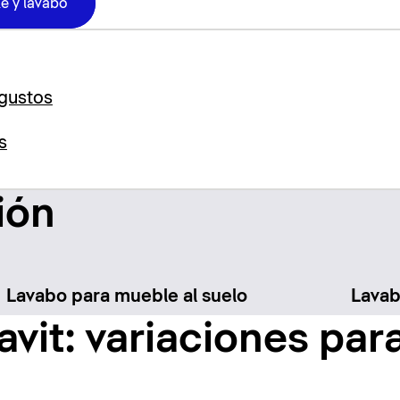
e y lavabo
 gustos
s
ión
Lavabo para mueble al suelo
Lava
vit: variaciones par