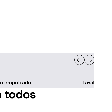
bo empotrado
Lavabo sem
a todos