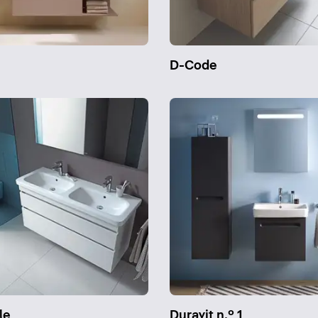
n
D-Code
le
Duravit n.º 1