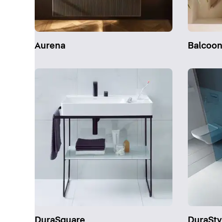
Aurena
Balcoo
DuraSquare
DuraSty