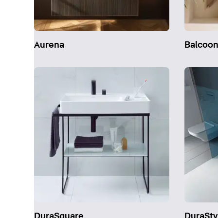
Aurena
Balcoo
DuraSquare
DuraSty