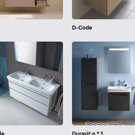
n
D-Code
le
Duravit n.º 1