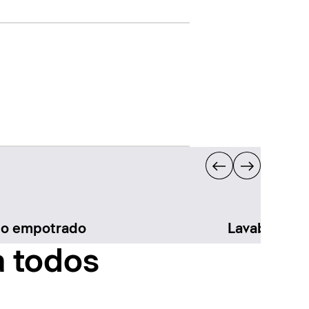
bo empotrado
Lavabo sem
a todos