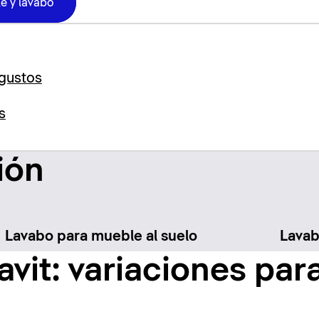
e y lavabo
 gustos
s
ión
Lavabo para mueble al suelo
Lava
vit: variaciones par