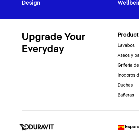
Design
Wellbei
Upgrade Your
Product
Lavabos
Everyday
Aseos y b
Grifería d
Inodoros 
Duchas
Bañeras
España