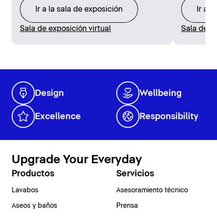
Ir a la sala de exposición
Ir a l
Sala de exposición virtual
Sala de ex
Design
Wellbeing
Excellence
Responsibility
Upgrade Your Everyday
Productos
Servicios
Lavabos
Asesoramiento técnico
Aseos y baños
Prensa