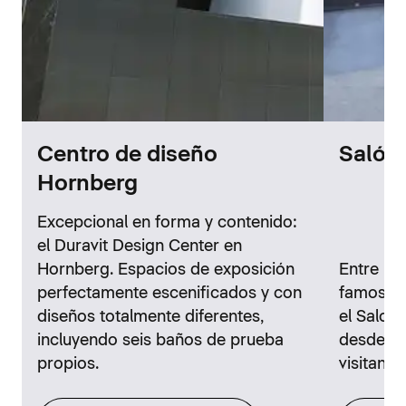
Centro de diseño
Salón 
Hornberg
Excepcional en forma y contenido:
el Duravit Design Center en
Hornberg. Espacios de exposición
Entre la h
perfectamente escenificados y con
famoso c
diseños totalmente diferentes,
el Salon 
incluyendo seis baños de prueba
desde h
propios.
visitant