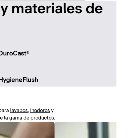
y materiales de
DuroCast®
HygieneFlush
 para
lavabos
,
inodoros
y
de la gama de productos.