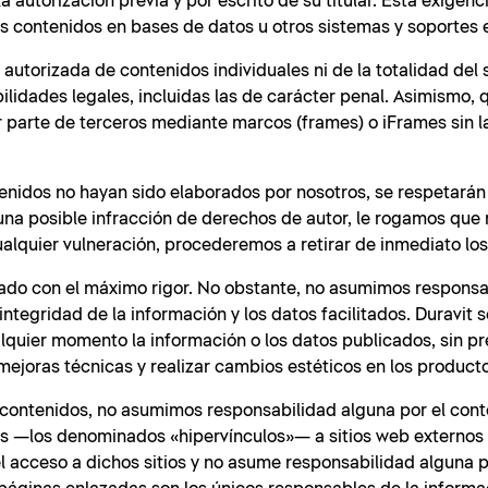
 autorización previa y por escrito de su titular. Esta exigenc
os contenidos en bases de datos u otros sistemas y soportes 
autorizada de contenidos individuales ni de la totalidad del 
lidades legales, incluidas las de carácter penal. Asimismo, 
r parte de terceros mediante marcos (frames) o iFrames sin 
tenidos no hayan sido elaborados por nosotros, se respetarán
guna posible infracción de derechos de autor, le rogamos que
lquier vulneración, procederemos a retirar de inmediato los
orado con el máximo rigor. No obstante, no asumimos responsa
integridad de la información y los datos facilitados. Duravit 
alquier momento la información o los datos publicados, sin pr
mejoras técnicas y realizar cambios estéticos en los produc
s contenidos, no asumimos responsabilidad alguna por el cont
ces —los denominados «hipervínculos»— a sitios web externos
r el acceso a dichos sitios y no asume responsabilidad alguna 