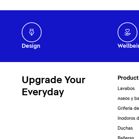
Design
Wellbei
Upgrade Your
Product
Lavabos
Everyday
Aseos y b
Grifería d
Inodoros 
Duchas
Bañeras