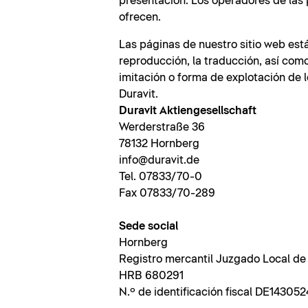
presentación. Los operadores de las 
ofrecen.
Las páginas de nuestro sitio web está
reproducción, la traducción, así com
imitación o forma de explotación de 
Duravit.
Duravit Aktiengesellschaft
Werderstraße 36
78132 Hornberg
info@duravit.de
Tel. 07833/70-0
Fax 07833/70-289
Sede social
Hornberg
Registro mercantil Juzgado Local de
HRB 680291
N.º de identificación fiscal DE143052