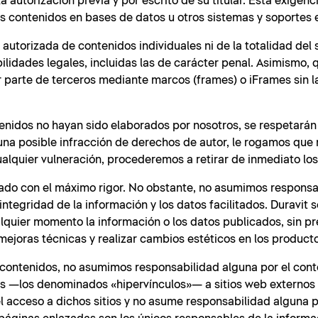
 autorización previa y por escrito de su titular. Esta exigenc
os contenidos en bases de datos u otros sistemas y soportes 
autorizada de contenidos individuales ni de la totalidad del 
lidades legales, incluidas las de carácter penal. Asimismo, 
r parte de terceros mediante marcos (frames) o iFrames sin 
tenidos no hayan sido elaborados por nosotros, se respetarán
guna posible infracción de derechos de autor, le rogamos que
lquier vulneración, procederemos a retirar de inmediato los
orado con el máximo rigor. No obstante, no asumimos responsa
integridad de la información y los datos facilitados. Duravit 
alquier momento la información o los datos publicados, sin pr
mejoras técnicas y realizar cambios estéticos en los produc
s contenidos, no asumimos responsabilidad alguna por el cont
ces —los denominados «hipervínculos»— a sitios web externos
r el acceso a dichos sitios y no asume responsabilidad alguna 