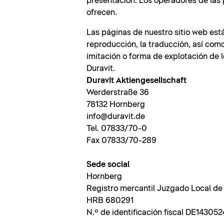
presentación. Los operadores de las 
ofrecen.
Las páginas de nuestro sitio web está
reproducción, la traducción, así com
imitación o forma de explotación de 
Duravit.
Duravit Aktiengesellschaft
Werderstraße 36
78132 Hornberg
info@duravit.de
Tel. 07833/70-0
Fax 07833/70-289
Sede social
Hornberg
Registro mercantil Juzgado Local de
HRB 680291
N.º de identificación fiscal DE143052