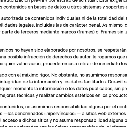
 autorización previa y por escrito de su titular. Esta exigenc
os contenidos en bases de datos u otros sistemas y soportes 
autorizada de contenidos individuales ni de la totalidad del 
lidades legales, incluidas las de carácter penal. Asimismo, 
r parte de terceros mediante marcos (frames) o iFrames sin 
tenidos no hayan sido elaborados por nosotros, se respetarán
guna posible infracción de derechos de autor, le rogamos que
lquier vulneración, procederemos a retirar de inmediato los
orado con el máximo rigor. No obstante, no asumimos responsa
integridad de la información y los datos facilitados. Duravit 
alquier momento la información o los datos publicados, sin pr
mejoras técnicas y realizar cambios estéticos en los produc
s contenidos, no asumimos responsabilidad alguna por el cont
ces —los denominados «hipervínculos»— a sitios web externos
r el acceso a dichos sitios y no asume responsabilidad alguna 