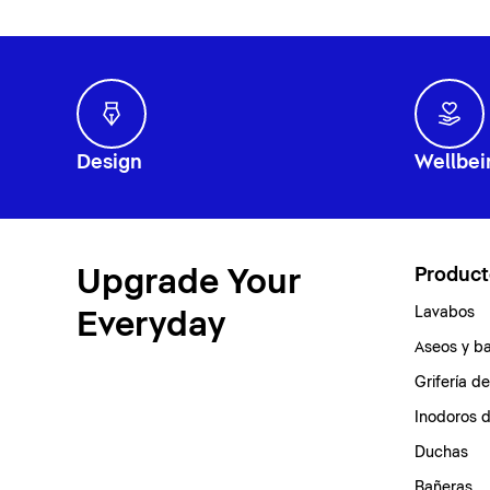
Design
Wellbei
Upgrade Your
Product
Lavabos
Everyday
Aseos y b
Grifería d
Inodoros 
Duchas
Bañeras