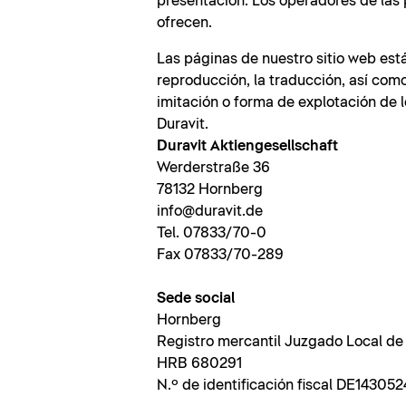
presentación. Los operadores de las 
ofrecen.
Las páginas de nuestro sitio web está
reproducción, la traducción, así com
imitación o forma de explotación de 
Duravit.
Duravit Aktiengesellschaft
Werderstraße 36
78132 Hornberg
info@duravit.de
Tel. 07833/70-0
Fax 07833/70-289
Sede social
Hornberg
Registro mercantil Juzgado Local de
HRB 680291
N.º de identificación fiscal DE143052