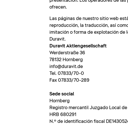
presentación. Los operadores de las 
ofrecen.
Las páginas de nuestro sitio web está
reproducción, la traducción, así com
imitación o forma de explotación de 
Duravit.
Duravit Aktiengesellschaft
Werderstraße 36
78132 Hornberg
info@duravit.de
Tel. 07833/70-0
Fax 07833/70-289
Sede social
Hornberg
Registro mercantil Juzgado Local de
HRB 680291
N.º de identificación fiscal DE143052