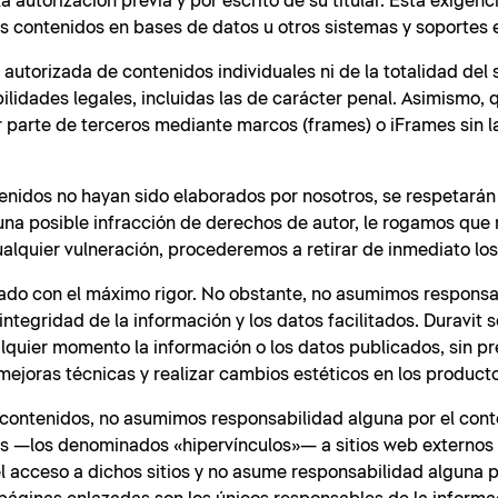
 autorización previa y por escrito de su titular. Esta exigenc
os contenidos en bases de datos u otros sistemas y soportes 
autorizada de contenidos individuales ni de la totalidad del 
lidades legales, incluidas las de carácter penal. Asimismo, 
r parte de terceros mediante marcos (frames) o iFrames sin 
tenidos no hayan sido elaborados por nosotros, se respetarán
guna posible infracción de derechos de autor, le rogamos que
lquier vulneración, procederemos a retirar de inmediato los
orado con el máximo rigor. No obstante, no asumimos responsa
integridad de la información y los datos facilitados. Duravit 
alquier momento la información o los datos publicados, sin pr
mejoras técnicas y realizar cambios estéticos en los produc
s contenidos, no asumimos responsabilidad alguna por el cont
ces —los denominados «hipervínculos»— a sitios web externos
r el acceso a dichos sitios y no asume responsabilidad alguna 