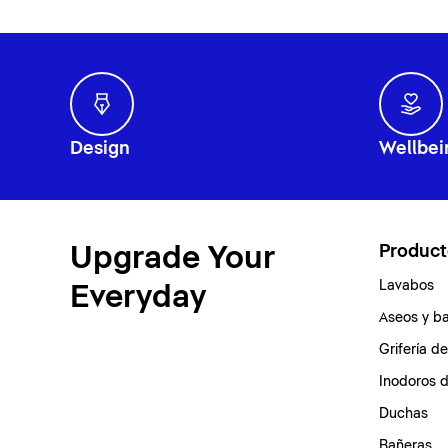
Design
Wellbei
Upgrade Your
Product
Lavabos
Everyday
Aseos y b
Grifería d
Inodoros 
Duchas
Bañeras