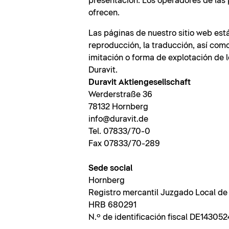
presentación. Los operadores de las 
ofrecen.
Las páginas de nuestro sitio web está
reproducción, la traducción, así com
imitación o forma de explotación de 
Duravit.
Duravit Aktiengesellschaft
Werderstraße 36
78132 Hornberg
info@duravit.de
Tel. 07833/70-0
Fax 07833/70-289
Sede social
Hornberg
Registro mercantil Juzgado Local de
HRB 680291
N.º de identificación fiscal DE143052