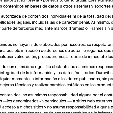
 autorización previa y por escrito de su titular. Esta exigenc
os contenidos en bases de datos u otros sistemas y soportes 
autorizada de contenidos individuales ni de la totalidad del 
lidades legales, incluidas las de carácter penal. Asimismo, 
r parte de terceros mediante marcos (frames) o iFrames sin 
tenidos no hayan sido elaborados por nosotros, se respetarán
guna posible infracción de derechos de autor, le rogamos que
lquier vulneración, procederemos a retirar de inmediato los
orado con el máximo rigor. No obstante, no asumimos responsa
integridad de la información y los datos facilitados. Duravit 
alquier momento la información o los datos publicados, sin pr
mejoras técnicas y realizar cambios estéticos en los produc
s contenidos, no asumimos responsabilidad alguna por el cont
ces —los denominados «hipervínculos»— a sitios web externos
r el acceso a dichos sitios y no asume responsabilidad alguna 