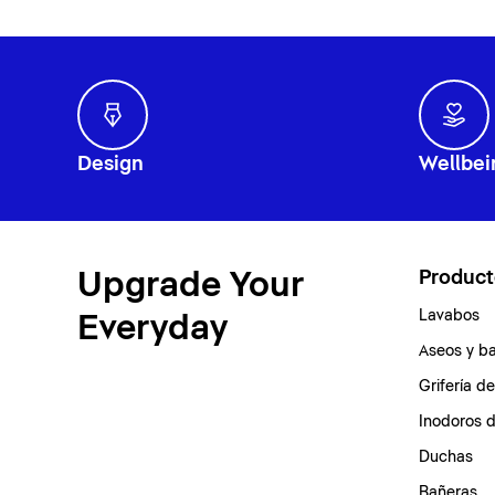
Design
Wellbei
Upgrade Your
Product
Lavabos
Everyday
Aseos y b
Grifería d
Inodoros 
Duchas
Bañeras