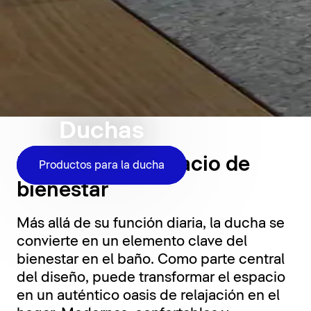
Duchas
La ducha, un espacio de
Productos para la ducha
bienestar
Más allá de su función diaria, la ducha se
convierte en un elemento clave del
bienestar en el baño. Como parte central
del diseño, puede transformar el espacio
en un auténtico oasis de relajación en el