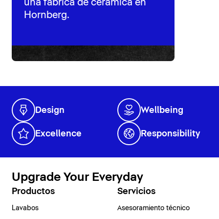
una fábrica de cerámica en
Hornberg.
Design
Wellbeing
Excellence
Responsibility
Upgrade Your Everyday
Productos
Servicios
Lavabos
Asesoramiento técnico