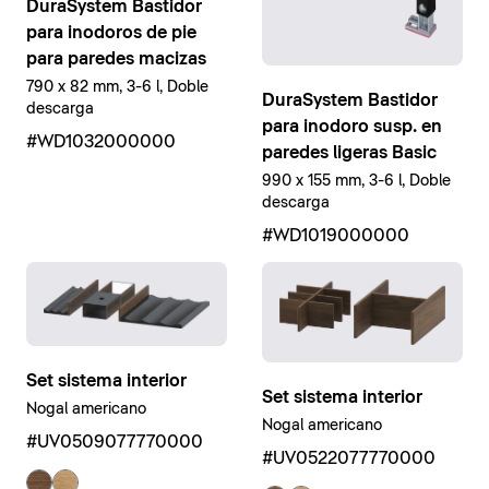
DuraSystem Bastidor
para inodoros de pie
para paredes macizas
790 x 82 mm, 3-6 l, Doble
DuraSystem Bastidor
descarga
para inodoro susp. en
#WD1032000000
paredes ligeras Basic
990 x 155 mm, 3-6 l, Doble
descarga
#WD1019000000
Set sistema interior
Set sistema interior
Nogal americano
Nogal americano
#UV0509077770000
#UV0522077770000