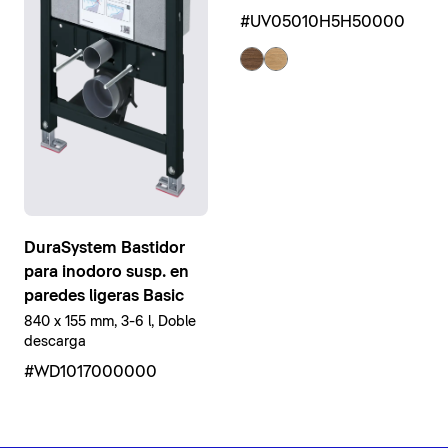
#UV05010H5H50000
DuraSystem Bastidor
para inodoro susp. en
paredes ligeras Basic
840 x 155 mm, 3-6 l, Doble
descarga
#WD1017000000