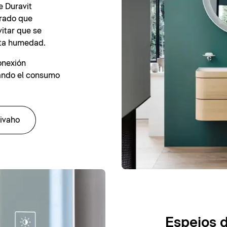
e Duravit
grado que
vitar que se
lta humedad.
onexión
zando el consumo
ivaho
Espejos d