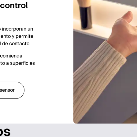
control
o incorporan un
iento y permite
d de contacto.
recomienda
to a superficies
 sensor
os