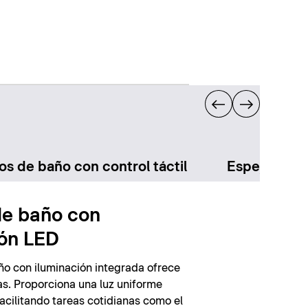
os de baño con control táctil
Espejos de 
de baño con
ión LED
ño con iluminación integrada ofrece
as. Proporciona una luz uniforme
 facilitando tareas cotidianas como el