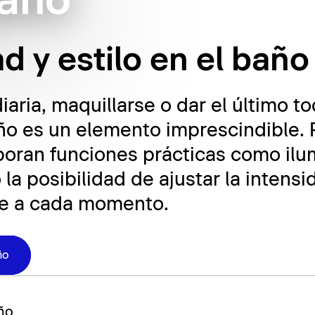
baño
d y estilo en el baño
diaria, maquillarse o dar el último t
ño es un elemento imprescindible. P
oran funciones prácticas como ilum
 la posibilidad de ajustar la intens
se a cada momento.
ño
ño