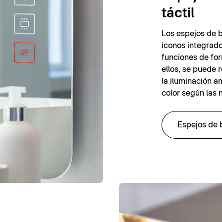
táctil
Los espejos de b
iconos integrad
funciones de form
ellos, se puede r
la iluminación a
color según las
Espejos de b