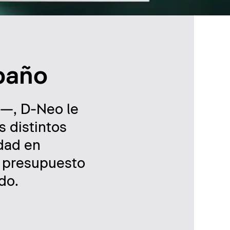
 baño
p—, D-Neo le
s distintos
idad en
n presupuesto
do.