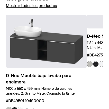
Mostrar todos los productos
D-Neo Mue
1184 x 442 x
1, Lino Mate, 
#DE427501
+ 
D-Neo Mueble bajo lavabo para
encimera
1400 x 550 x 459 mm, Número de cajones
grandes: 2, Grafito Mate, Cromado brillante
#DE4950L10490000