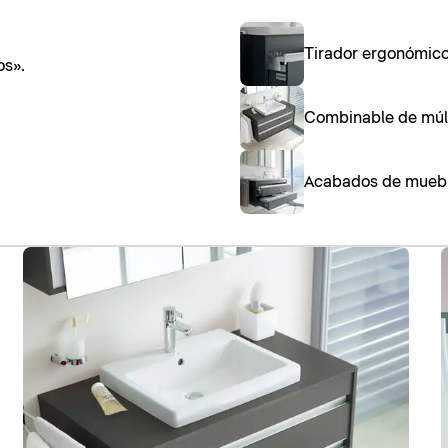
Tirador ergonómico
os».
Combinable de múl
Acabados de mueb