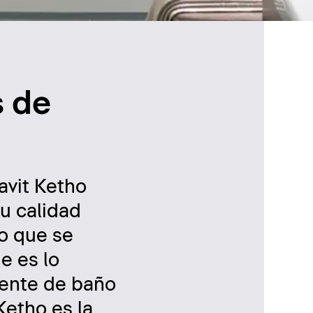
s de
avit Ketho
u calidad
co que se
e es lo
iente de baño
Ketho es la