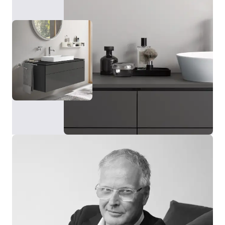
diferentes tamaños y con marco en blanco o grafito,
se adapta a distintos lavabos y estilos de baño.
Además, puede incorporar opcionalmente una
iluminación adicional para el lavabo, que garantiza
una iluminación óptima de la zona.
Mostrar espejos y armarios espejos