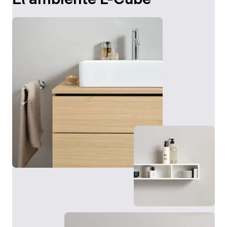
El armario espejo de la serie L-Cube combina
múltiples funciones con espacio de almacenamiento
adicional. La iluminación LED perimetral se enciende,
se apaga y se regula sin contacto mediante un sensor.
Detrás de las puertas, también espejadas en su
interior, se encuentran prácticos estantes de cristal,
una pared trasera espejada y una toma de corriente
integrada. En función de las preferencias y de las
condiciones del espacio, el armario espejo puede
instalarse en superficie o empotrarse en la pared
mediante un marco de montaje. Disponible en