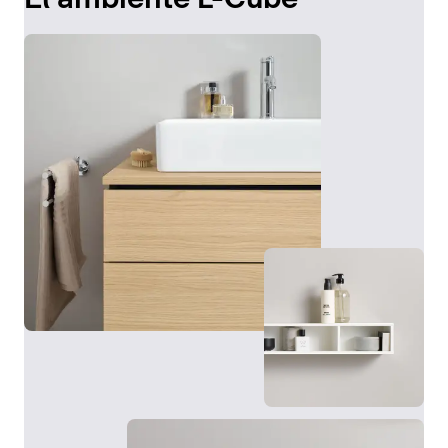
El armario espejo de la serie L-Cube combina
múltiples funciones con espacio de almacenamiento
adicional. La iluminación LED perimetral se enciende,
se apaga y se regula sin contacto mediante un sensor.
Detrás de las puertas, también espejadas en su
interior, se encuentran prácticos estantes de cristal,
una pared trasera espejada y una toma de corriente
integrada. En función de las preferencias y de las
condiciones del espacio, el armario espejo puede
instalarse en superficie o empotrarse en la pared
mediante un marco de montaje. Disponible en