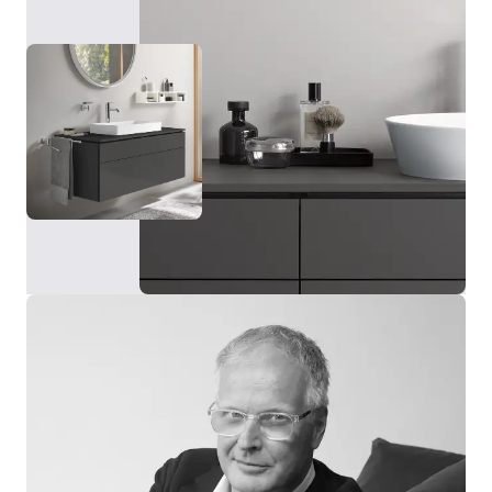
diferentes tamaños y con marco en blanco o grafito,
se adapta a distintos lavabos y estilos de baño.
Además, puede incorporar opcionalmente una
iluminación adicional para el lavabo, que garantiza
una iluminación óptima de la zona.
Mostrar espejos y armarios espejos