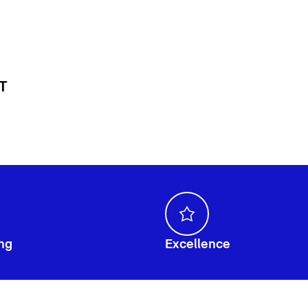
 T
ng
Excellence