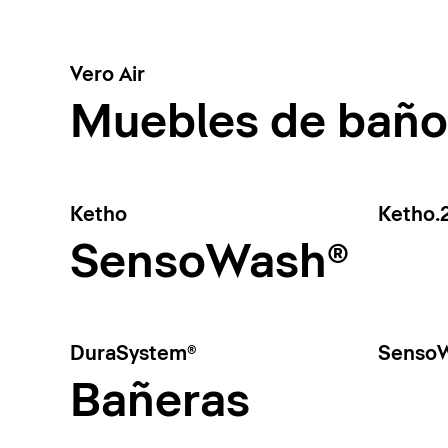
Vero Air
Muebles de baño
Ketho
Ketho.
SensoWash®
DuraSystem®
SensoW
Bañeras