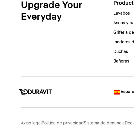
Upgrade Your
Product
Lavabos
Everyday
Aseos y b
Grifería d
Inodoros 
Duchas
Bañeras
España
Aviso legal
Política de privacidad
Sistema de denuncia
Decl