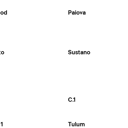
Cod
Paiova
to
Sustano
C.1
1
Tulum