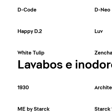
D-Code
D-Neo
Happy D.2
Luv
White Tulip
Zench
Lavabos e inodor
1930
Archit
ME by Starck
Starck 