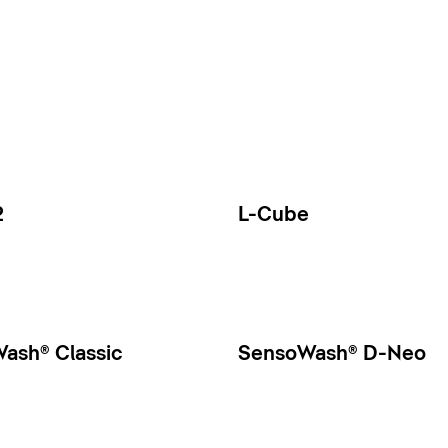
2
L-Cube
ash® Classic
SensoWash® D-Neo