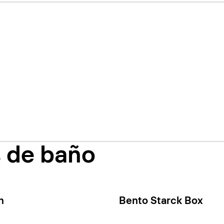
s de baño
n
Bento Starck Box