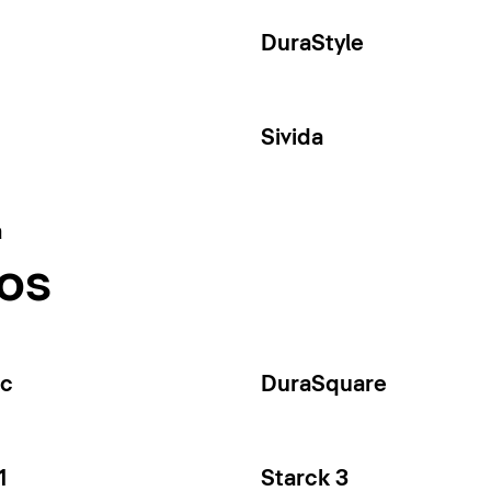
DuraStyle
Sivida
a
os
ec
DuraSquare
1
Starck 3