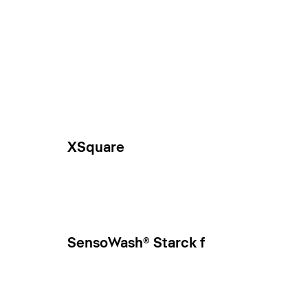
XSquare
SensoWash® Starck f