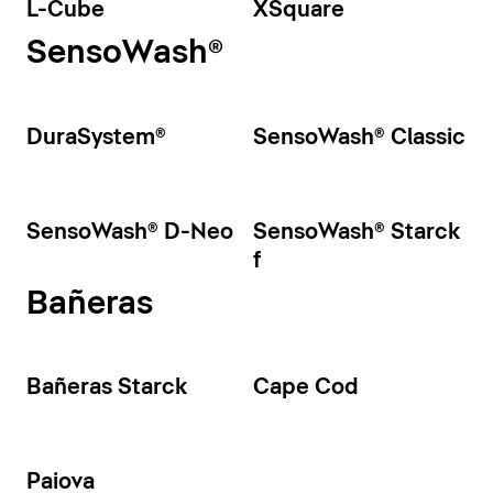
L-Cube
XSquare
SensoWash®
DuraSystem®
SensoWash® Classic
SensoWash® D-Neo
SensoWash® Starck
f
Bañeras
Bañeras Starck
Cape Cod
Paiova