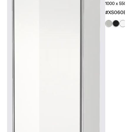
1000 x 550 x 
#XS060E0
+ 