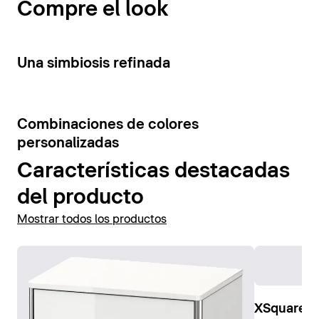
Compre el look
Mostrar muebles bajo lavabo
especialmente eficaz en la zona del lavabo.
Mostrar espejo
3
Una simbiosis refinada
Mostrar armarios espejos
4
Combinaciones de colores
personalizadas
Características destacadas
del producto
Mostrar todos los productos
XSquare E