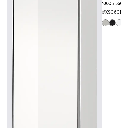
1000 x 550 x 
#XS060E0
+ 