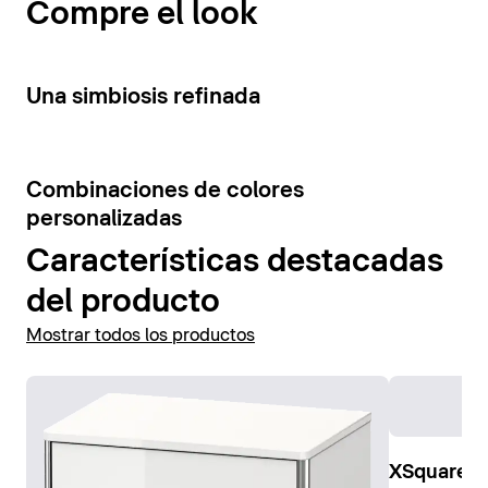
Compre el look
Mostrar muebles bajo lavabo
especialmente eficaz en la zona del lavabo.
Mostrar espejo
3
Una simbiosis refinada
Mostrar armarios espejos
4
Combinaciones de colores
personalizadas
Características destacadas
del producto
Mostrar todos los productos
XSquare E