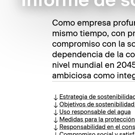
Informe de s
Como empresa profund
mismo tiempo, con pr
compromiso con la sos
dependencia de la co
nivel mundial en 2045
ambiciosa como integ
Estrategia de sostenibilida
Objetivos de sostenibilida
Uso responsable del agua
Medidas para la protección
Responsabilidad en el con
Compromiso social y satis