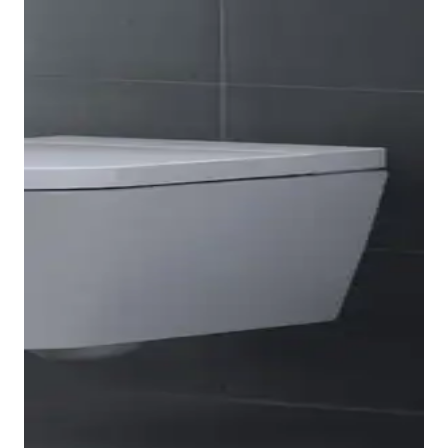
Para instalación en seco, en paredes ligeras, hay
disponibles dos elementos de instalación, uno de ellos
con ventilación integrada para una cómoda
extracción de olores. Otra variante está diseñada
para instalación en húmedo, para empotrar y revestir
Hay disponibles dos sistemas de instalación
en construcciones macizas. Tanto el elemento