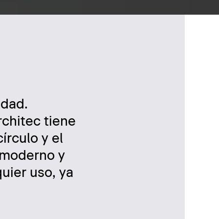
idad.
rchitec tiene
írculo y el
y moderno y
uier uso, ya