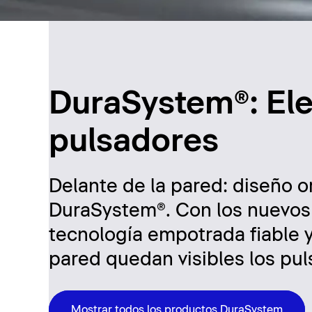
DuraSystem®: El
pulsadores
Delante de la pared: diseño or
DuraSystem®. Con los nuevos 
tecnología empotrada fiable y
pared quedan visibles los pul
Mostrar todos los productos DuraSystem