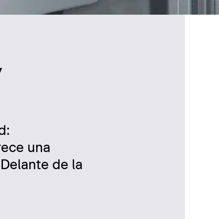
y
d:
rece una
 Delante de la