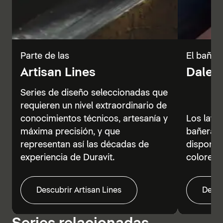
Parte de las
El baño 
Artisan Lines
Dale c
Series de diseño seleccionadas que
requieren un nivel extraordinario de
conocimientos técnicos, artesanía y
Los lava
máxima precisión, y que
bañeras 
representan así las décadas de
disponibl
experiencia de Duravit.
colores.
Descubrir Artisan Lines
Descu