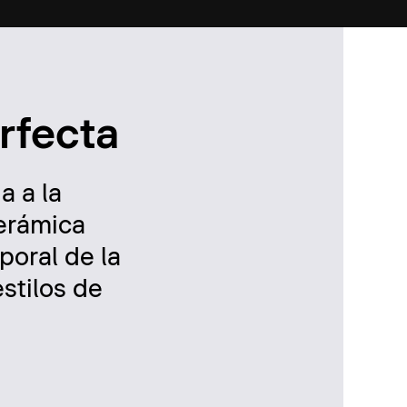
erfecta
a a la
cerámica
poral de la
estilos de