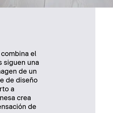
, combina el
s siguen una
imagen de un
je de diseño
rto a
anesa crea
ensación de