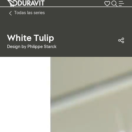
Todas las series
White Tulip
Com
Design by Philippe Starck
Pausar vídeo